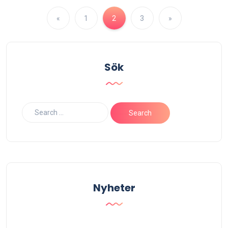
«
1
2
3
»
Sök
Nyheter